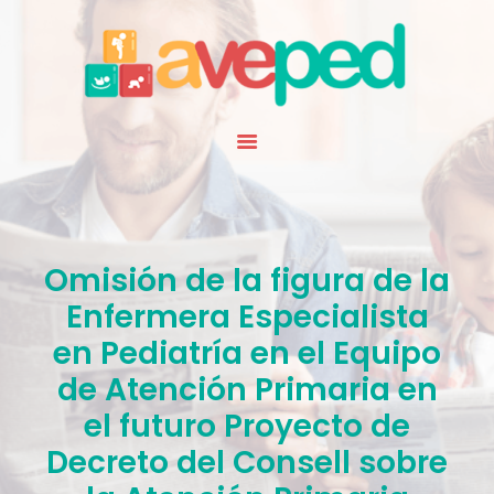
INICIO
QUIENES SOMOS
ESPECIALIDAD
NOTICIAS
RECURSOS
AGENDA
SOCIOS
Omisión de la figura de la
CONTACTO
Enfermera Especialista
en Pediatría en el Equipo
de Atención Primaria en
el futuro Proyecto de
Decreto del Consell sobre