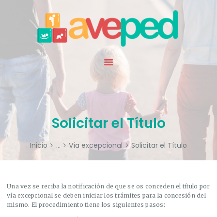
INICIO
QUIENES SOMOS
ESPECIALIDAD
NOTICIAS
RECURSOS
AGENDA
SOCIOS
Solicitar el Título
CONTACTO
Inicio
...
Vía excepcional
Solicitar el Título
Una vez se reciba la notificación de que se os conceden el título por
vía excepcional se deben iniciar los trámites para la concesión del
mismo. El procedimiento tiene los siguientes pasos: