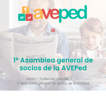
INICIO
QUIENES SOMOS
ESPECIALIDAD
NOTICIAS
RECURSOS
AGENDA
SOCIOS
1ª Asamblea general de
CONTACTO
socios de la AVEPed
Inicio
Todas las noticias
...
1ª Asamblea general de socios de la AVEPed